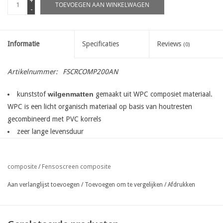
+
TOEVOEGEN AAN WINKELWAGEN
-
Informatie
Specificaties
Reviews
(0)
Artikelnummer:
FSCRCOMP200AN
kunststof
wilgenmatten
gemaakt uit WPC composiet materiaal.
WPC is een licht organisch materiaal op basis van houtresten
gecombineerd met PVC korrels
zeer lange levensduur
95% ondoorzichtbaarheid
snelle en eenvoudige plaatsing met behulp van gespen of
Fensoscreen composite
composite
/
speciale bevestigingsclips.
kan eenvoudig tegen elke bestaande afsluiting geplaatst worden
Aan verlanglijst toevoegen
/
Toevoegen om te vergelijken
/
Afdrukken