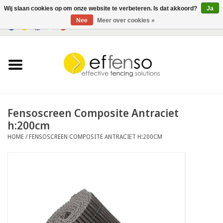
Wij slaan cookies op om onze website te verbeteren. Is dat akkoord?
Ja
Nee
Meer over cookies »
0 Artikelen - €0,00
Home
Zichtremmers
Hekwerksystemen
Fensoscreen Composite Antraciet
h:200cm
Verlichting
HOME
/
FENSOSCREEN COMPOSITE ANTRACIET H:200CM
Solar
Outlet
Documenten