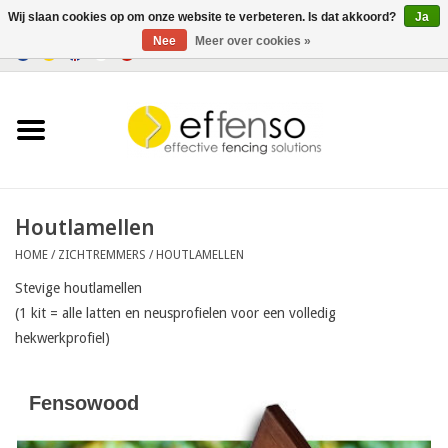
Wij slaan cookies op om onze website te verbeteren. Is dat akkoord?
Ja
Nee
Meer over cookies »
0 Artikelen - €0,00
Home
Zichtremmers
Hekwerksystemen
Houtlamellen
HOME
/
ZICHTREMMERS
/
HOUTLAMELLEN
Verlichting
Stevige houtlamellen
(1 kit = alle latten en neusprofielen voor een volledig
Solar
hekwerkprofiel)
Outlet
Fensowood
Documenten