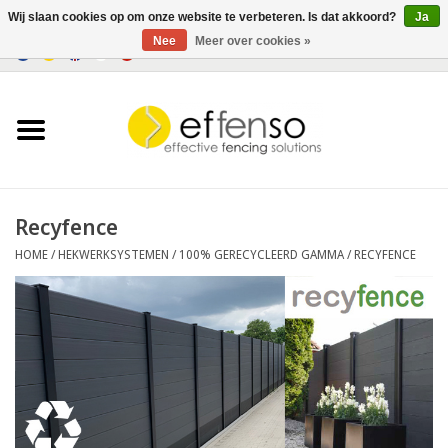
Wij slaan cookies op om onze website te verbeteren. Is dat akkoord?
Ja
Nee
Meer over cookies »
0 Artikelen - €0,00
Home
Zichtremmers
Hekwerksystemen
Recyfence
HOME
/
HEKWERKSYSTEMEN
/
100% GERECYCLEERD GAMMA
/
RECYFENCE
Verlichting
Solar
Outlet
Documenten