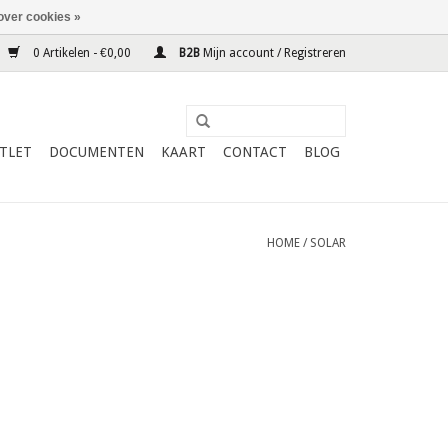
over cookies »
0 Artikelen - €0,00
B2B
Mijn account / Registreren
TLET
DOCUMENTEN
KAART
CONTACT
BLOG
HOME
/
SOLAR