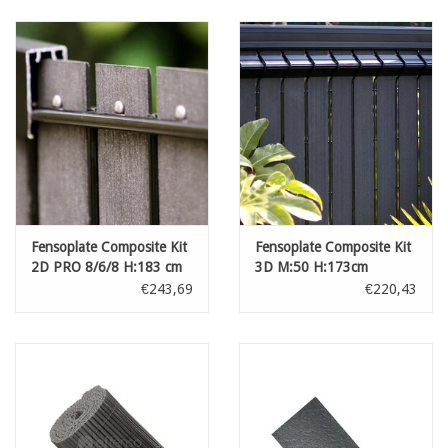
Fensoplate Composite Kit
Fensoplate Composite Kit
2D PRO 8/6/8 H:183 cm
3D M:50 H:173cm
L:250 cm Graphite Black
L:250cm V-Small Graphite
€243,69
€220,43
Black