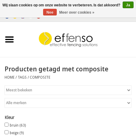
Wij slaan cookies op om onze website te verbeteren. Is dat akkoord?
Ja
Nee
Meer over cookies »
0 Artikelen - €0,00
Home
Zichtremmers
Hekwerksystemen
Producten getagd met composite
HOME
/
TAGS
/
COMPOSITE
Verlichting
Solar
Outlet
Kleur
bruin
(63)
Documenten
beige
(9)