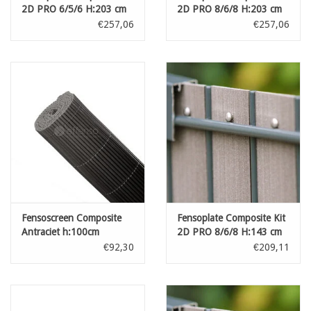
2D PRO 6/5/6 H:203 cm
2D PRO 8/6/8 H:203 cm
L:250 cm Black
L:250 cm Wenge Brown
€257,06
€257,06
Fensoscreen Composite
Fensoplate Composite Kit
Antraciet h:100cm
2D PRO 8/6/8 H:143 cm
L:250 cm Wenge Brown
€92,30
€209,11