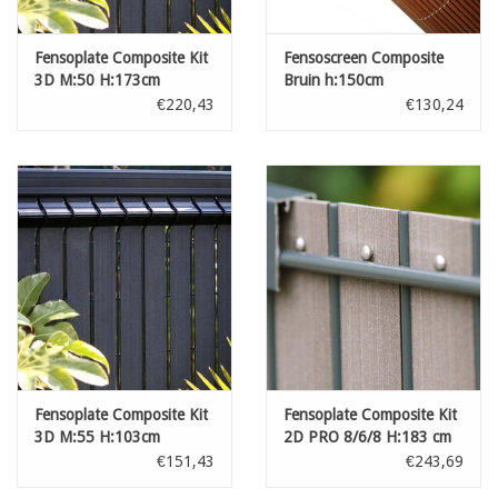
Fensoplate Composite Kit
Fensoscreen Composite
3D M:50 H:173cm
Bruin h:150cm
L:250cm V-Large Graphite
€220,43
€130,24
Black
Fensoplate Composite Kit
Fensoplate Composite Kit
3D M:55 H:103cm
2D PRO 8/6/8 H:183 cm
L:250cm V-Small Graphite
L:250 cm Wenge Brown
€151,43
€243,69
Black