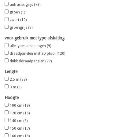
antraciet grijs
(73)
groen
(1)
Kaart
zwart
(10)
groengrijs
(9)
Contact
voor gebruik met type afsluiting
alle types afsluitingen
(9)
Blog
draadpanelen met 3D plooi
(120)
dubbeldraadpanelen
(77)
Lengte
2,5 m
(83)
3 m
(9)
Hoogte
100 cm
(19)
120 cm
(16)
140 cm
(6)
150 cm
(17)
160 cm
(18)