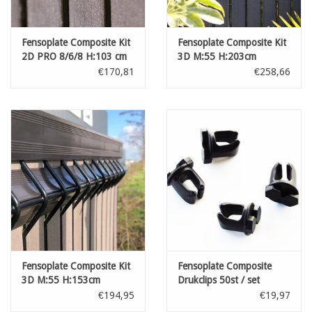
Fensoplate Composite Kit
Fensoplate Composite Kit
2D PRO 8/6/8 H:103 cm
3D M:55 H:203cm
L:250 cm Graphite Black
L:250cm V-Small Graphite
€170,81
€258,66
Black
Fensoplate Composite Kit
Fensoplate Composite
3D M:55 H:153cm
Drukclips 50st / set
L:250cm V-Large Wenge
€194,95
€19,97
Brown