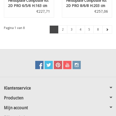
Fensoplate Composite Kit
Fensoplate Composite Kit
2D PRO 6/5/6 H:163 cm
2D PRO 8/6/8 H:203 cm
L:250 cm Black
L:250 cm Graphite Black
€227,71
€257,06
Pagina 1 van 8
1
2
3
4
5
8
Klantenservice
Producten
Mijn account