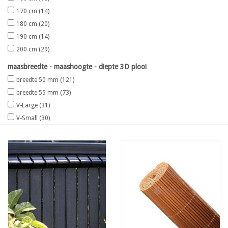
170 cm
(14)
180 cm
(20)
190 cm
(14)
200 cm
(29)
maasbreedte - maashoogte - diepte 3D plooi
breedte 50 mm
(121)
breedte 55 mm
(73)
V-Large
(31)
V-Small
(30)