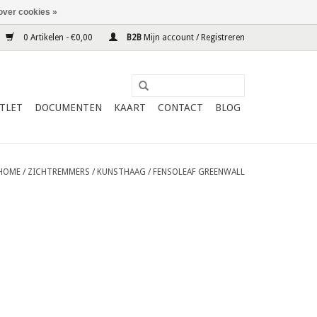
over cookies »
0 Artikelen - €0,00
B2B
Mijn account / Registreren
TLET
DOCUMENTEN
KAART
CONTACT
BLOG
HOME
/
ZICHTREMMERS
/
KUNSTHAAG
/
FENSOLEAF GREENWALL