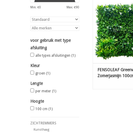
FENSOLEAF Gree
Zomerjasmijn 100c
Min: €
0
Max: €
90
TOEVOEGEN AAN WI
voor gebruik met type
afsluiting
alle types afsluitingen
(1)
Kleur
FENSOLEAF Greenw
groen
(1)
Zomerjasmijn 100c
100cm
Lengte
per meter
(1)
Hoogte
100 cm
(1)
ZICHTREMMERS
Kunsthaag