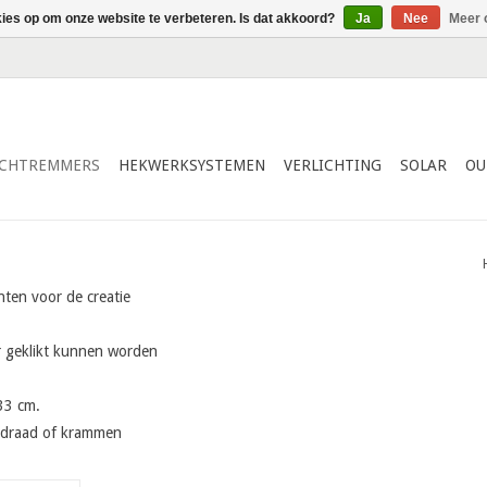
kies op om onze website te verbeteren. Is dat akkoord?
Ja
Nee
Meer 
ICHTREMMERS
HEKWERKSYSTEMEN
VERLICHTING
SOLAR
OU
nten voor de creatie
ar geklikt kunnen worden
33 cm.
ddraad of krammen