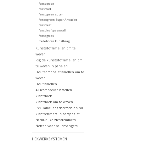
fensogreen
fensofort
fensogreen super
Fensogreen Super Antraciet
fensoleaf
fensoleaf greenwall
fensograss
toebehoren kunsthaag
Kunststof lamellen om te
weven
Rigide kunststof lamellen om
te weven in panelen
Houtcomposietlamellen om te
weven
Houtlamellen
Alucomposiet lamellen
Zichtdoek
Zichtdoek om te weven
PVC Lamellenschermen op rol
Zichtremmers in composiet
Natuurlijke zichtremmers
Netten voor ballenvangers
HEKWERKSYSTEMEN