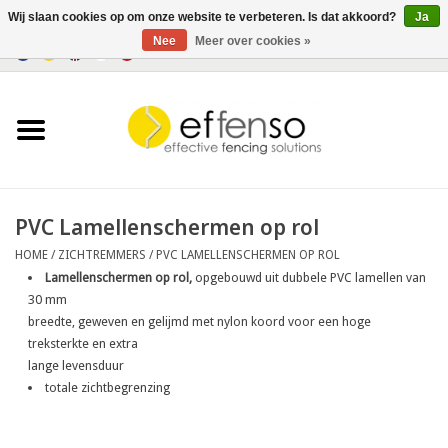
Wij slaan cookies op om onze website te verbeteren. Is dat akkoord?
Ja
Nee
Meer over cookies »
0 Artikelen - €0,00
Home
Zichtremmers
Hekwerksystemen
PVC Lamellenschermen op rol
HOME
/
ZICHTREMMERS
/
PVC LAMELLENSCHERMEN OP ROL
Verlichting
Lamellenschermen op rol,
opgebouwd uit dubbele PVC lamellen van
30 mm
Solar
breedte, geweven en gelijmd met nylon koord voor een hoge
treksterkte en extra
lange levensduur
Outlet
totale zichtbegrenzing
Documenten