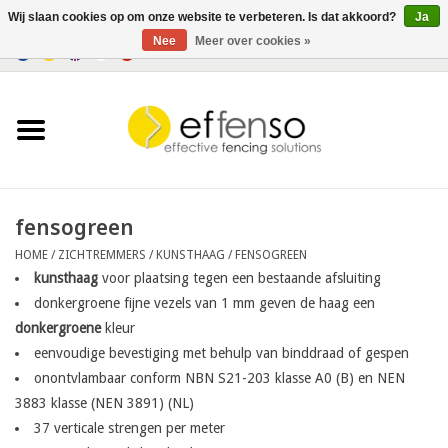
Wij slaan cookies op om onze website te verbeteren. Is dat akkoord?
Ja
Nee
Meer over cookies »
0 Artikelen - €0,00
Home
Zichtremmers
Hekwerksystemen
fensogreen
HOME
/
ZICHTREMMERS
/
KUNSTHAAG
/
FENSOGREEN
Verlichting
kunsthaag
voor plaatsing tegen een bestaande afsluiting
donkergroene fijne vezels van 1 mm geven de haag een
Solar
donkergroene
kleur
eenvoudige bevestiging met behulp van binddraad of gespen
Outlet
onontvlambaar conform NBN S21-203 klasse A0 (B) en NEN
3883 klasse (NEN 3891) (NL)
37 verticale strengen per meter
Documenten