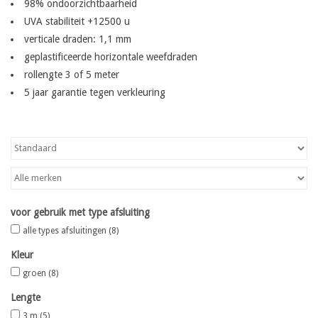
98% ondoorzichtbaarheid
UVA stabiliteit +12500 u
Kaart
verticale draden: 1,1 mm
geplastificeerde horizontale weefdraden
Contact
rollengte 3 of 5 meter
5 jaar garantie tegen verkleuring
Blog
voor gebruik met type afsluiting
alle types afsluitingen
(8)
Kleur
groen
(8)
Lengte
3 m
(5)