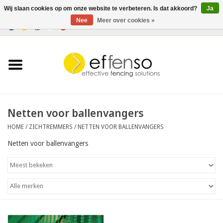
Wij slaan cookies op om onze website te verbeteren. Is dat akkoord?
Ja
Nee
Meer over cookies »
0 Artikelen - €0,00
Home
Zichtremmers
Hekwerksystemen
Netten voor ballenvangers
HOME
/
ZICHTREMMERS
/
NETTEN VOOR BALLENVANGERS
Verlichting
Netten voor ballenvangers
Solar
Outlet
Documenten