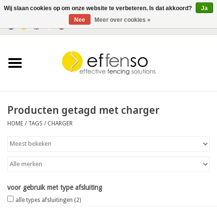
Wij slaan cookies op om onze website te verbeteren. Is dat akkoord?
Ja
Nee
Meer over cookies »
0 Artikelen - €0,00
Home
Zichtremmers
Hekwerksystemen
Producten getagd met charger
HOME
/
TAGS
/
CHARGER
Verlichting
Solar
Outlet
voor gebruik met type afsluiting
alle types afsluitingen
(2)
Documenten