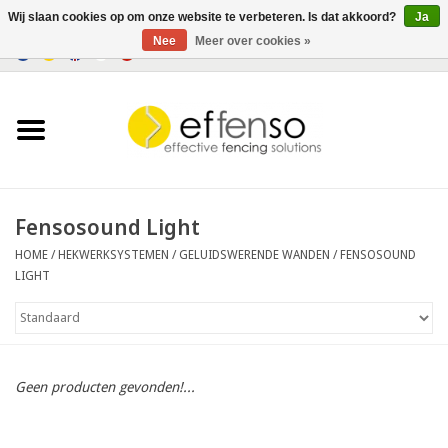
Wij slaan cookies op om onze website te verbeteren. Is dat akkoord?
Ja
Nee
Meer over cookies »
0 Artikelen - €0,00
Home
Zichtremmers
Hekwerksystemen
Fensosound Light
HOME
/
HEKWERKSYSTEMEN
/
GELUIDSWERENDE WANDEN
/
FENSOSOUND
Verlichting
LIGHT
Solar
Outlet
Geen producten gevonden!...
Documenten