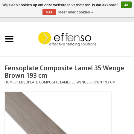
Wij slaan cookies op om onze website te verbeteren. Is dat akkoord?
Ja
Nee
Meer over cookies »
0 Artikelen - €0,00
Home
Zichtremmers
Hekwerksystemen
Fensoplate Composite Lamel 35 Wenge
Brown 193 cm
Verlichting
HOME
/
FENSOPLATE COMPOSITE LAMEL 35 WENGE BROWN 193 CM
Solar
Outlet
Documenten