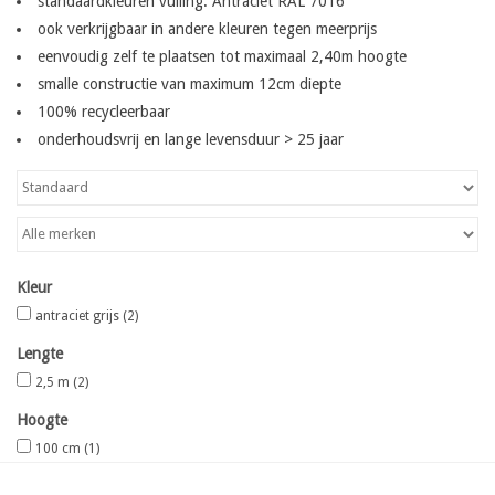
standaardkleuren vulling: Antraciet RAL 7016
ook verkrijgbaar in andere kleuren tegen meerprijs
Kaart
eenvoudig zelf te plaatsen tot maximaal 2,40m hoogte
smalle constructie van maximum 12cm diepte
Contact
100% recycleerbaar
onderhoudsvrij en lange levensduur > 25 jaar
Blog
Kleur
antraciet grijs
(2)
Lengte
2,5 m
(2)
Hoogte
100 cm
(1)