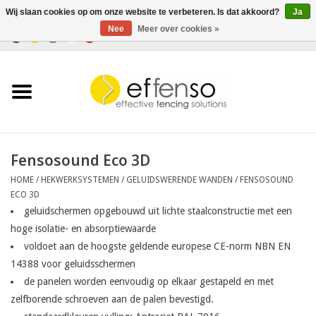
Wij slaan cookies op om onze website te verbeteren. Is dat akkoord?
Ja
Nee
Meer over cookies »
0 Artikelen - €0,00
Home
Zichtremmers
Hekwerksystemen
Fensosound Eco 3D
HOME
/
HEKWERKSYSTEMEN
/
GELUIDSWERENDE WANDEN
/
FENSOSOUND
Verlichting
ECO 3D
geluidschermen opgebouwd uit lichte staalconstructie met een
Solar
hoge isolatie- en absorptiewaarde
voldoet aan de hoogste geldende europese CE-norm NBN EN
14388 voor geluidsschermen
Outlet
de panelen worden eenvoudig op elkaar gestapeld en met
zelfborende schroeven aan de palen bevestigd.
Documenten