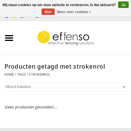
Wij slaan cookies op om onze website te verbeteren. Is dat akkoord?
Ja
Nee
Meer over cookies »
0 Artikelen - €0,00
Home
Zichtremmers
Hekwerksystemen
Producten getagd met strokenrol
HOME
/
TAGS
/
STROKENROL
Verlichting
Solar
Geen producten gevonden!...
Outlet
Documenten