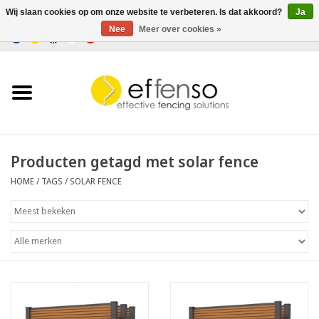
Wij slaan cookies op om onze website te verbeteren. Is dat akkoord?
Ja
Nee
Meer over cookies »
0 Artikelen - €0,00
Home
Zichtremmers
Hekwerksystemen
Producten getagd met solar fence
HOME
/
TAGS
/
SOLAR FENCE
Verlichting
Solar
Outlet
Documenten