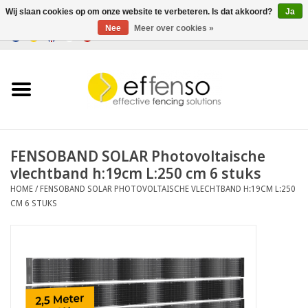
Wij slaan cookies op om onze website te verbeteren. Is dat akkoord?
Ja
Nee
Meer over cookies »
0 Artikelen - €0,00
Home
Zichtremmers
Hekwerksystemen
FENSOBAND SOLAR Photovoltaische
vlechtband h:19cm L:250 cm 6 stuks
Verlichting
HOME
/
FENSOBAND SOLAR PHOTOVOLTAISCHE VLECHTBAND H:19CM L:250
CM 6 STUKS
Solar
Outlet
Documenten