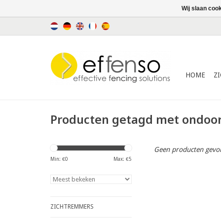
Wij slaan coo
HOME
Z
Producten getagd met ondoor
Geen producten gevon
Min: €
0
Max: €
5
ZICHTREMMERS