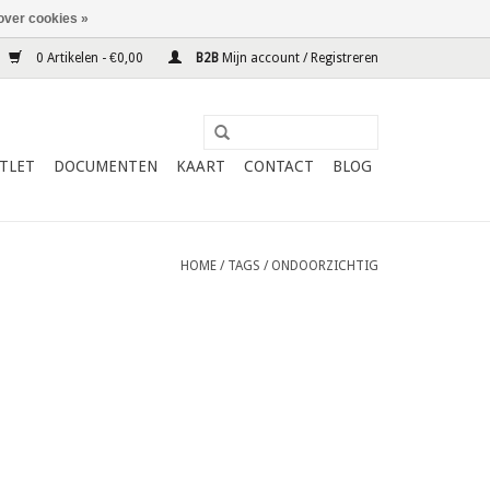
over cookies »
0 Artikelen - €0,00
B2B
Mijn account / Registreren
TLET
DOCUMENTEN
KAART
CONTACT
BLOG
HOME
/
TAGS
/
ONDOORZICHTIG