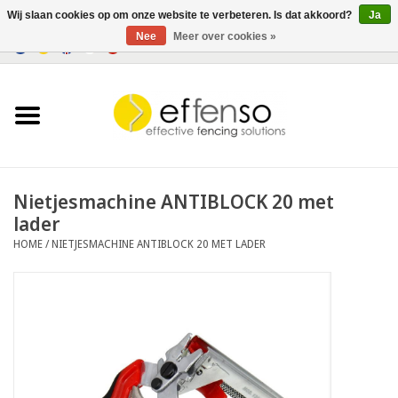
Wij slaan cookies op om onze website te verbeteren. Is dat akkoord?
Ja
Nee
Meer over cookies »
0 Artikelen - €0,00
Home
Zichtremmers
Hekwerksystemen
Nietjesmachine ANTIBLOCK 20 met
lader
Verlichting
HOME
/
NIETJESMACHINE ANTIBLOCK 20 MET LADER
Solar
Outlet
Documenten