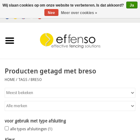
Wij slaan cookies op om onze website te verbeteren. Is dat akkoord?
Ja
Nee
Meer over cookies »
0 Artikelen - €0,00
Home
Zichtremmers
Hekwerksystemen
Producten getagd met breso
HOME
/
TAGS
/
BRESO
Verlichting
Solar
Outlet
voor gebruik met type afsluiting
alle types afsluitingen
(1)
Documenten
Kleur