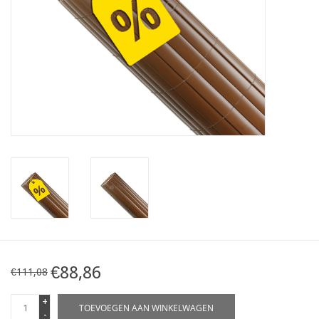
Kaart
Contact
Blog
€88,86
€111,08
+
TOEVOEGEN AAN WINKELWAGEN
-