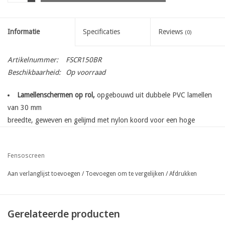
Informatie
Specificaties
Reviews
(0)
Artikelnummer:
FSCR150BR
Beschikbaarheid:
Op voorraad
Lamellenschermen op rol,
opgebouwd uit dubbele PVC lamellen
van 30 mm
breedte, geweven en gelijmd met nylon koord voor een hoge
treksterkte en extra
lange levensduur
Fensoscreen
totale zichtbegrenzing
perfecte afwerking dankzij bijpassende topprofielen
Aan verlanglijst toevoegen
/
Toevoegen om te vergelijken
/
Afdrukken
eenvoudige bevestiging dankzij fensoscreen bevestigingset
Gerelateerde producten