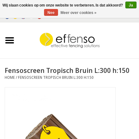
Wij slaan cookies op om onze website te verbeteren. Is dat akkoord?
Ja
Nee
Meer over cookies »
0 Artikelen - €0,00
Home
Zichtremmers
Hekwerksystemen
Fensoscreen Tropisch Bruin L:300 h:150
HOME
/
FENSOSCREEN TROPISCH BRUIN L:300 H:150
Verlichting
Solar
Outlet
Documenten