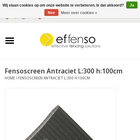
Wij slaan cookies op om onze website te verbeteren. Is dat akkoord?
Ja
Nee
Meer over cookies »
0 Artikelen - €0,00
Home
Zichtremmers
Hekwerksystemen
Fensoscreen Antraciet L:300 h:100cm
HOME
/
FENSOSCREEN ANTRACIET L:300 H:100CM
Verlichting
Solar
Outlet
Documenten