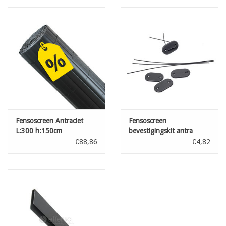
Fensoscreen Antraciet
Fensoscreen
L:300 h:150cm
bevestigingskit antra
26pcs
€88,86
€4,82