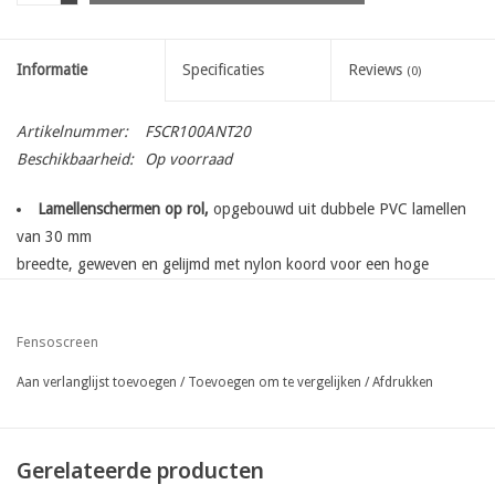
Informatie
Specificaties
Reviews
(0)
Artikelnummer:
FSCR100ANT20
Beschikbaarheid:
Op voorraad
Lamellenschermen op rol,
opgebouwd uit dubbele PVC lamellen
van 30 mm
breedte, geweven en gelijmd met nylon koord voor een hoge
treksterkte en extra
lange levensduur
Fensoscreen
totale zichtbegrenzing
perfecte afwerking dankzij bijpassende topprofielen
Aan verlanglijst toevoegen
/
Toevoegen om te vergelijken
/
Afdrukken
eenvoudige bevestiging dankzij fensoscreen bevestigingset
Gerelateerde producten