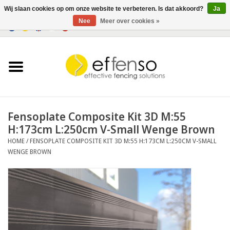
Wij slaan cookies op om onze website te verbeteren. Is dat akkoord?
Ja
Nee
Meer over cookies »
0 Artikelen - €0,00
Home
Zichtremmers
Hekwerksystemen
Fensoplate Composite Kit 3D M:55
H:173cm L:250cm V-Small Wenge Brown
Verlichting
HOME
/
FENSOPLATE COMPOSITE KIT 3D M:55 H:173CM L:250CM V-SMALL
WENGE BROWN
Solar
Outlet
Documenten