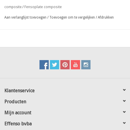
- elke kit bestaat uit 2 top- en bodemprofielen van 123,5 cm / 43
Fensoplate composite
composite
/
verticale lamellen / 2 hoeklamellen / kleine V-vormige klemprofielen
Aan verlanglijst toevoegen
/
Toevoegen om te vergelijken
/
Afdrukken
van 123,5 cm / bevestigingsclips
- een exhaustieve lijst met paneelmodellen vindt U op onze
webpagina
Klantenservice
Producten
Mijn account
Effenso bvba