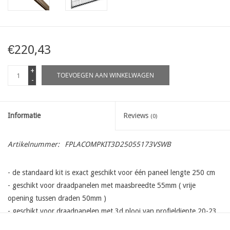
€220,43
+
TOEVOEGEN AAN WINKELWAGEN
-
Informatie
Reviews
(0)
Artikelnummer:
FPLACOMPKIT3D25055173VSWB
- de standaard kit is exact geschikt voor één paneel lengte 250 cm
- geschikt voor draadpanelen met maasbreedte 55mm ( vrije
opening tussen draden 50mm )
- geschikt voor draadpanelen met 3d plooi van profieldiepte 20-23
mm ( V-Small)