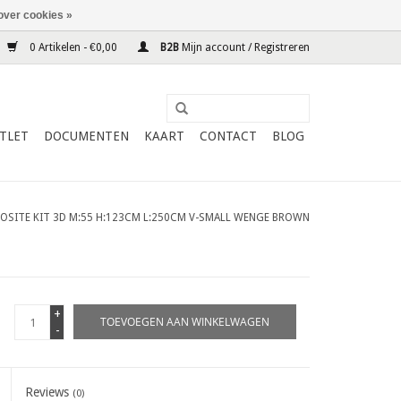
over cookies »
0 Artikelen - €0,00
B2B
Mijn account / Registreren
TLET
DOCUMENTEN
KAART
CONTACT
BLOG
OSITE KIT 3D M:55 H:123CM L:250CM V-SMALL WENGE BROWN
+
TOEVOEGEN AAN WINKELWAGEN
-
Reviews
(0)