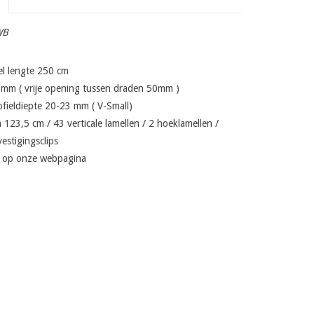
WB
el lengte 250 cm
5mm ( vrije opening tussen draden 50mm )
ofieldiepte 20-23 mm ( V-Small)
 123,5 cm / 43 verticale lamellen / 2 hoeklamellen /
estigingsclips
 U op onze webpagina