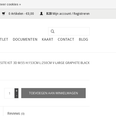
over cookies »
0 Artikelen - €0,00
B2B
Mijn account / Registreren
TLET
DOCUMENTEN
KAART
CONTACT
BLOG
ITE KIT 3D M:55 H:153CM L:250CM V-LARGE GRAPHITE BLACK
+
TOEVOEGEN AAN WINKELWAGEN
-
Reviews
(0)