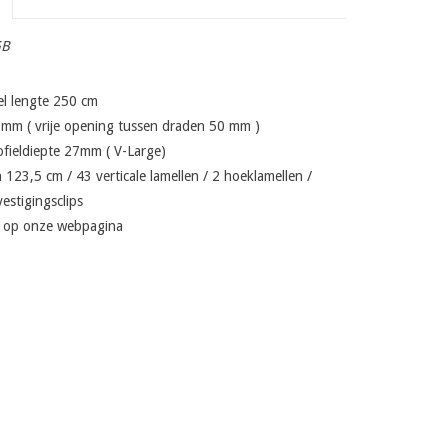
GB
el lengte 250 cm
mm ( vrije opening tussen draden 50 mm )
ofieldiepte 27mm ( V-Large)
 123,5 cm / 43 verticale lamellen / 2 hoeklamellen /
estigingsclips
 U op onze webpagina