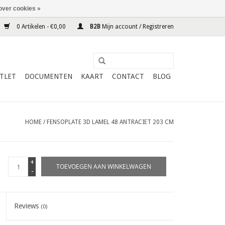
over cookies »
0 Artikelen - €0,00
B2B
Mijn account / Registreren
TLET
DOCUMENTEN
KAART
CONTACT
BLOG
HOME
/
FENSOPLATE 3D LAMEL 48 ANTRACIET 203 CM
+
TOEVOEGEN AAN WINKELWAGEN
-
Reviews
(0)