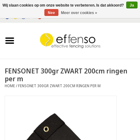
Wij slaan cookies op om onze website te verbeteren. Is dat akkoord?
Ja
Nee
Meer over cookies »
0 Artikelen - €0,00
Home
Zichtremmers
Hekwerksystemen
FENSONET 300gr ZWART 200cm ringen
per m
Verlichting
HOME
/
FENSONET 300GR ZWART 200CM RINGEN PER M
Solar
Outlet
Documenten