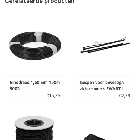
Gerelateerde producten
Levering gebeurt in 1 stuk van het door U gekozen aantal lopende
meter
bestelaantal 7 = één lengte van 7 lopende meter
OPGELET! Online kan U enkel de totale lengte in 1 stuk bestellen
- wenst U verschillende kleinere afgesneden stukken -
neem dan contact met ons op voor een aangepaste offerte
Binddraad 1,60 mm 100m
Gespen voor bevestign
9005
zichtremmers ZWART L:
100 mm 100st
€15,85
€2,89