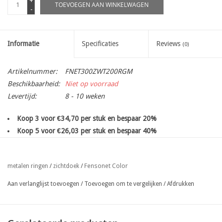
+
TOEVOEGEN AAN WINKELWAGEN
-
Informatie
Specificaties
Reviews
(0)
Artikelnummer:
FNET300ZWT200RGM
Beschikbaarheid:
Niet op voorraad
Levertijd:
8 - 10 weken
Koop 3 voor €34,70 per stuk en bespaar 20%
Koop 5 voor €26,03 per stuk en bespaar 40%
Koop 10 voor €21,69 per stuk en bespaar 50%
Windbreeknet uit gebreid UV gestabiliseerd HDPolyethyleen
Fensonet Color
metalen ringen
/
zichtdoek
/
100% zichtremmend, 300gr/m²
met metalen ogen om de 50 cm
, bovenaan en onderaan
Aan verlanglijst toevoegen
/
Toevoegen om te vergelijken
/
Afdrukken
(zijkanten enkel op aanvraag!)
eenvoudige bevestiging met koord, binddraad of snuggers