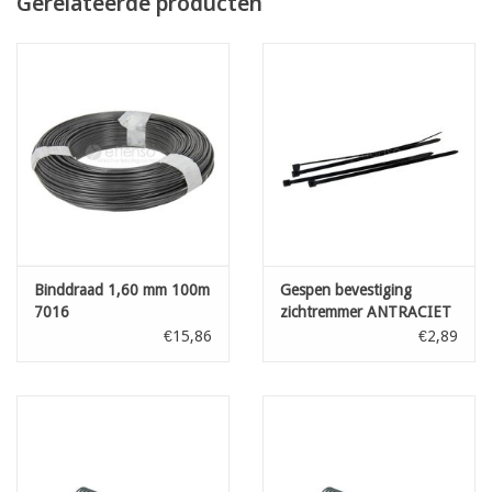
Gerelateerde producten
zwart
antraciet
parelgrijs
mokkagrijs
boomschors
Binddraad 1,60 mm 100m
Gespen bevestiging
7016
zichtremmer ANTRACIET
L: 100 mm 100st
€15,86
€2,89