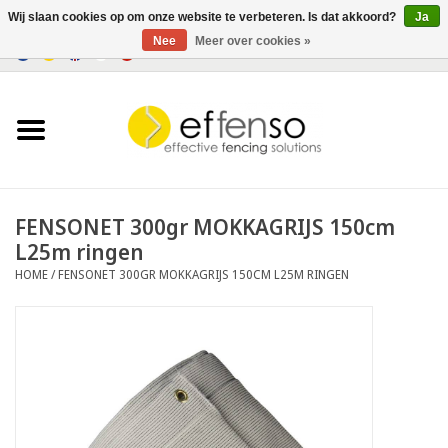
Wij slaan cookies op om onze website te verbeteren. Is dat akkoord?
Ja
Nee
Meer over cookies »
0 Artikelen - €0,00
Home
Zichtremmers
Hekwerksystemen
FENSONET 300gr MOKKAGRIJS 150cm
L25m ringen
Verlichting
HOME
/
FENSONET 300GR MOKKAGRIJS 150CM L25M RINGEN
Solar
Outlet
Documenten