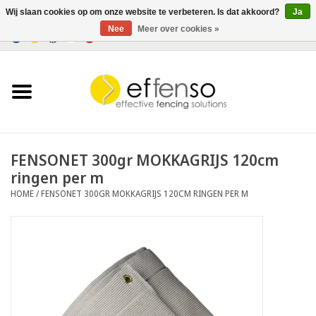
Wij slaan cookies op om onze website te verbeteren. Is dat akkoord?
Ja
Nee
Meer over cookies »
0 Artikelen - €0,00
Home
Zichtremmers
Hekwerksystemen
FENSONET 300gr MOKKAGRIJS 120cm
ringen per m
Verlichting
HOME
/
FENSONET 300GR MOKKAGRIJS 120CM RINGEN PER M
Solar
Outlet
Documenten