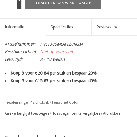
+
TOEVOEGEN AAN WINKELWAGEN
-
Informatie
Specificaties
Reviews
(0)
Artikelnummer:
FNET300MOK120RGM
Beschikbaarheid:
Niet op voorraad
Levertijd:
8 - 10 weken
Koop 3 voor €20,84 per stuk en bespaar 20%
Koop 5 voor €15,63 per stuk en bespaar 40%
Koop 10 voor €13,03 per stuk en bespaar 50%
Windbreeknet uit gebreid UV gestabiliseerd HDPolyethyleen
Fensonet Color
metalen ringen
/
zichtdoek
/
100% zichtremmend, 300gr/m²
met metalen ogen om de 50 cm
, bovenaan en onderaan
Aan verlanglijst toevoegen
/
Toevoegen om te vergelijken
/
Afdrukken
(zijkanten enkel op aanvraag!)
eenvoudige bevestiging met koord, binddraad of snuggers