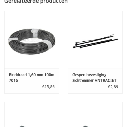
Gerelateerde producten
Levering gebeurt in 1 stuk van het door U gekozen aantal lopende
meter
bestelaantal 7 = één lengte van 7 lopende meter
OPGELET! Online kan U enkel de totale lengte in 1 stuk bestellen
- wenst U verschillende kleinere afgesneden stukken -
neem dan contact met ons op voor een aangepaste offerte
Binddraad 1,60 mm 100m
Gespen bevestiging
7016
zichtremmer ANTRACIET
L: 100 mm 100st
€15,86
€2,89