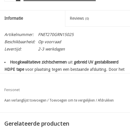
Informatie
Reviews
(0)
Artikelnummer:
FNET270GRN15025
Beschikbaarheid:
Op voorraad
Levertijd:
2-3 werkdagen
Hoogkwalitatieve zichtschermen
uit
gebreid UV gestabiliseerd
HDPE tape
voor plaatsing tegen een bestaande afsluiting. Door het
breiproces beschikt het doek over een
beperkte rek
die het
opspannen van het doek in alle richting vergemakkelijkt.
Fensonet
met bevestigingsbanen - boven en onderaan -
95% ondoorzichtbaarheid
Aan verlanglijst toevoegen
/
Toevoegen om te vergelijken
/
Afdrukken
eenvoudige plaatsing met gespen , hekwerknietjes, vlechtkoord
of snuggers. Bij windgevoelige plaatsing wordt plaatsing met extra
spandraad aangeraden.
Gerelateerde producten
kan eenvoudig zelf versneden worden op de werf met een