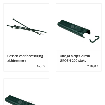
scherpe textielschaar zonder uitrafeling
ook beschikbaar afgesneden op gewenste lengte met warmtemes
kleur: donkergroen
Densiteit : 270 gr /m²
Rollengte: 25 m
Hoogte: 150 cm
Gespen voor bevestiging
Omega nietjes 20mm
zichtremmers
GROEN 200 stuks
Donkergroen L: 100 mm
€2,89
€10,09
100st