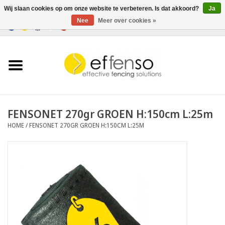
Wij slaan cookies op om onze website te verbeteren. Is dat akkoord?
Ja
Nee
Meer over cookies »
0 Artikelen - €0,00
Home
Zichtremmers
Hekwerksystemen
FENSONET 270gr GROEN H:150cm L:25m
HOME
/
FENSONET 270GR GROEN H:150CM L:25M
Verlichting
Solar
Outlet
Documenten