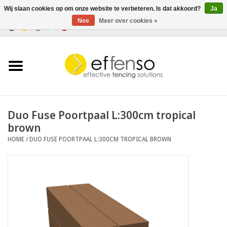
Wij slaan cookies op om onze website te verbeteren. Is dat akkoord?
Ja
Nee
Meer over cookies »
0 Artikelen - €0,00
Home
Zichtremmers
Hekwerksystemen
Duo Fuse Poortpaal L:300cm tropical
brown
Verlichting
HOME
/
DUO FUSE POORTPAAL L:300CM TROPICAL BROWN
Solar
Outlet
Documenten