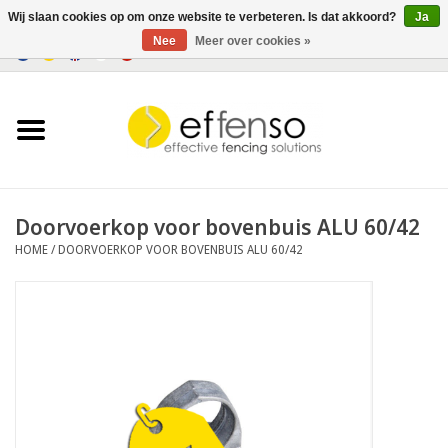
Wij slaan cookies op om onze website te verbeteren. Is dat akkoord?
Ja
Nee
Meer over cookies »
0 Artikelen - €0,00
Home
Zichtremmers
Hekwerksystemen
Doorvoerkop voor bovenbuis ALU 60/42
HOME
/
DOORVOERKOP VOOR BOVENBUIS ALU 60/42
Verlichting
Solar
Outlet
Documenten