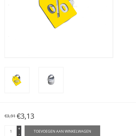
Kaart
Contact
Blog
€3,13
€3,91
+
TOEVOEGEN AAN WINKELWAGEN
-