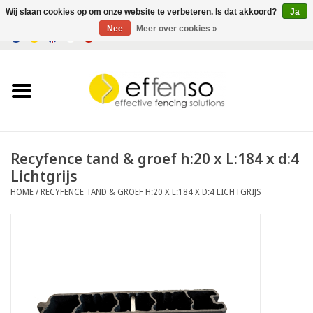
Wij slaan cookies op om onze website te verbeteren. Is dat akkoord?
Ja
Nee
Meer over cookies »
0 Artikelen - €0,00
Home
Zichtremmers
Hekwerksystemen
Recyfence tand & groef h:20 x L:184 x d:4
Lichtgrijs
Verlichting
HOME
/
RECYFENCE TAND & GROEF H:20 X L:184 X D:4 LICHTGRIJS
Solar
Outlet
Documenten