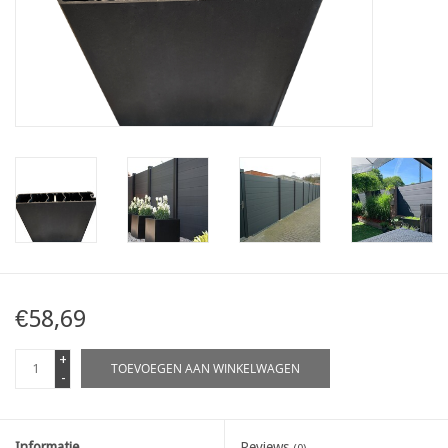
Kaart
Contact
Blog
€58,69
+
TOEVOEGEN AAN WINKELWAGEN
-
Informatie
Reviews