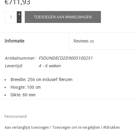
€711,93
+
TOEVOEGEN AAN WINKELWAGEN
-
Informatie
Reviews
(0)
Artikelnummer:
FSOUNDECO2D9005100251
Levertijd:
4 - 6 weken
Breedte: 256 cm inclusief flenzen
Hoogte: 100 cm
Dikte: 60 mm
Kleur: Zwart RAL 9005
Gewicht: 45 kg
Fensosound
Geluidsreductie effect: Rw = 18 dB / DLr = 16 dB
Maaswijdte: 5 x 200 mm
Aan verlanglijst toevoegen
/
Toevoegen om te vergelijken
/
Afdrukken
Draaddikte: 5 mm