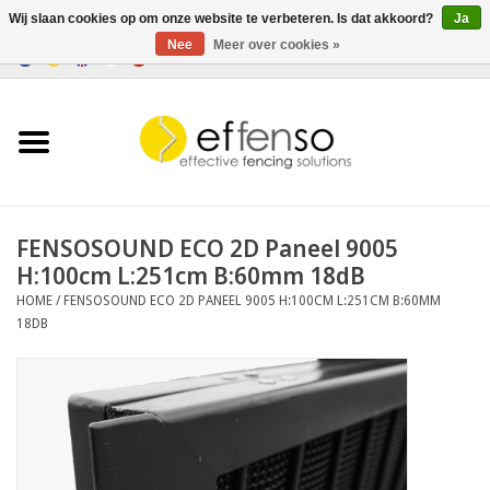
Wij slaan cookies op om onze website te verbeteren. Is dat akkoord?
Ja
Nee
Meer over cookies »
0 Artikelen - €0,00
Home
Zichtremmers
Hekwerksystemen
FENSOSOUND ECO 2D Paneel 9005
H:100cm L:251cm B:60mm 18dB
Verlichting
HOME
/
FENSOSOUND ECO 2D PANEEL 9005 H:100CM L:251CM B:60MM
18DB
Solar
Outlet
Documenten