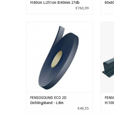
H:80cm L:251cm B:60mm 27db
60x60
€760,99
FENSOSOUND ECO 2D Dichtingsband - L:8m
FEN
TOEVOEGEN AAN WINKELWAGEN
T
FENSOSOUND ECO 2D
FENSO
Dichtingsband - L:8m
H:100
€49,55