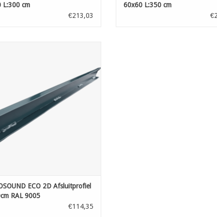
 L:300 cm
60x60 L:350 cm
€213,03
€
SOSOUND ECO 2D Afsluitprofiel
H:100cm RAL 9005
OEVOEGEN AAN WINKELWAGEN
SOUND ECO 2D Afsluitprofiel
cm RAL 9005
€114,35