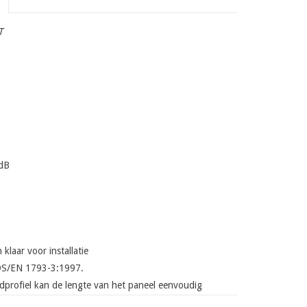
T
 dB
laar voor installatie
DS/EN 1793-3:1997.
indprofiel kan de lengte van het paneel eenvoudig