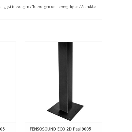
anglijst toevoegen
/
Toevoegen om te vergelijken
/
Afdrukken
60x60
FENSOSOUND ECO 2D Paal 9005 100x100
L:300 cm voetplaat
EN
TOEVOEGEN AAN WINKELWAGEN
005
FENSOSOUND ECO 2D Paal 9005