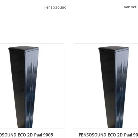
Fensosound
Aan verl
OSOUND ECO 2D Paal 9005 60x60
FENSOSOUND ECO 2D Paal 9005 
L:300 cm
L:350 cm
OEVOEGEN AAN WINKELWAGEN
TOEVOEGEN AAN WINKELWAG
OSOUND ECO 2D Paal 9005
FENSOSOUND ECO 2D Paal 9