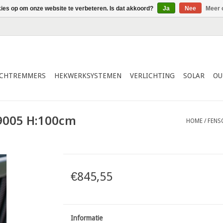
kies op om onze website te verbeteren. Is dat akkoord?
Ja
Nee
Meer 
ICHTREMMERS
HEKWERKSYSTEMEN
VERLICHTING
SOLAR
OU
9005 H:100cm
HOME
/
FENS
€845,55
Informatie