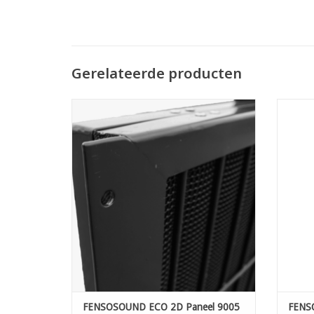
Gerelateerde producten
FENSOSOUND ECO 2D Paneel 9005 H:80cm
FENS
L:251cm B:60mm 27db
TOEVOEGEN AAN WINKELWAGEN
T
FENSOSOUND ECO 2D Paneel 9005
FENS