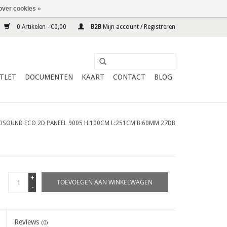
over cookies »
0 Artikelen - €0,00
B2B
Mijn account / Registreren
TLET
DOCUMENTEN
KAART
CONTACT
BLOG
OSOUND ECO 2D PANEEL 9005 H:100CM L:251CM B:60MM 27DB
+
TOEVOEGEN AAN WINKELWAGEN
-
Reviews
(0)