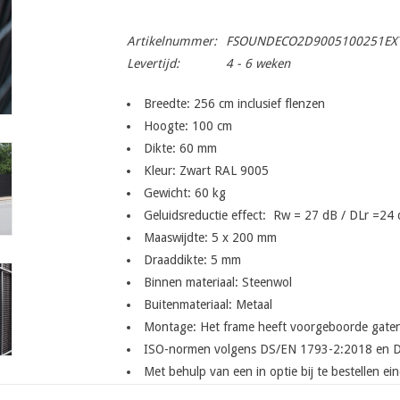
Artikelnummer:
FSOUNDECO2D9005100251EX
Levertijd:
4 - 6 weken
Breedte: 256 cm inclusief flenzen
Hoogte: 100 cm
Dikte: 60 mm
Kleur: Zwart RAL 9005
Gewicht: 60 kg
Geluidsreductie effect: Rw = 27 dB / DLr =24
Maaswijdte: 5 x 200 mm
Draaddikte: 5 mm
Binnen materiaal: Steenwol
Buitenmateriaal: Metaal
Montage: Het frame heeft voorgeboorde gaten k
ISO-normen volgens DS/EN 1793-2:2018 en 
Met behulp van een in optie bij te bestellen e