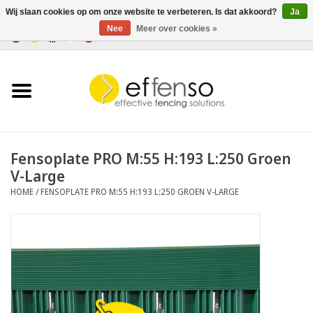
Wij slaan cookies op om onze website te verbeteren. Is dat akkoord?
Ja
Nee
Meer over cookies »
0 Artikelen - €0,00
Home
Zichtremmers
Hekwerksystemen
Fensoplate PRO M:55 H:193 L:250 Groen
V-Large
Verlichting
HOME
/
FENSOPLATE PRO M:55 H:193 L:250 GROEN V-LARGE
Solar
Outlet
Documenten