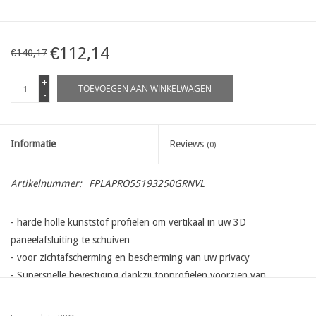
€112,14
€140,17
+
TOEVOEGEN AAN WINKELWAGEN
-
Informatie
Reviews
(0)
Artikelnummer:
FPLAPRO55193250GRNVL
- harde holle kunststof profielen om vertikaal in uw 3D
paneelafsluiting te schuiven
- voor zichtafscherming en bescherming van uw privacy
- Supersnelle bevestiging dankzij topprofielen voorzien van
bevestiginghaken voor het eenvoudig inschuiven en fixeren van de
profielen