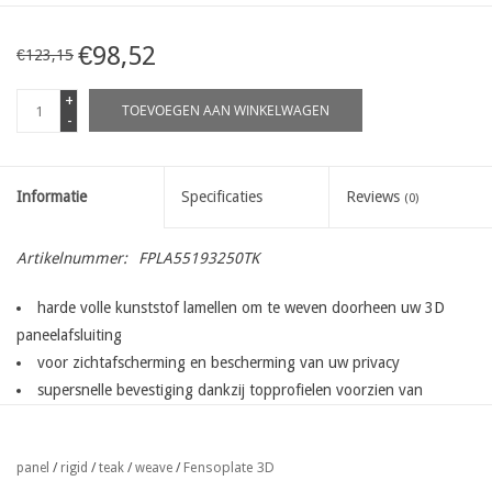
€98,52
€123,15
+
TOEVOEGEN AAN WINKELWAGEN
-
Informatie
Specificaties
Reviews
(0)
Artikelnummer:
FPLA55193250TK
harde volle kunststof lamellen om te weven doorheen uw 3D
paneelafsluiting
voor zichtafscherming en bescherming van uw privacy
supersnelle bevestiging dankzij topprofielen voorzien van
bevestiginghaken voor het
eenvoudig inschuiven en fixeren van de lamellen
Fensoplate 3D
panel
/
rigid
/
teak
/
weave
/
extra stevige lamellen met een dikte van 1.6 mm worden langs