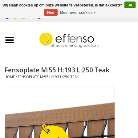
Wij slaan cookies op om onze website te verbeteren. Is dat akkoord?
Ja
Nee
Meer over cookies »
0 Artikelen - €0,00
Home
Zichtremmers
Hekwerksystemen
Fensoplate M:55 H:193 L:250 Teak
HOME
/
FENSOPLATE M:55 H:193 L:250 TEAK
Verlichting
Solar
Outlet
Documenten