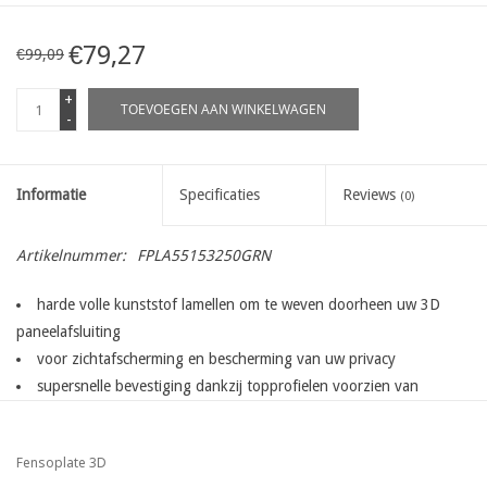
€79,27
€99,09
+
TOEVOEGEN AAN WINKELWAGEN
-
Informatie
Specificaties
Reviews
(0)
Artikelnummer:
FPLA55153250GRN
harde volle kunststof lamellen om te weven doorheen uw 3D
paneelafsluiting
voor zichtafscherming en bescherming van uw privacy
supersnelle bevestiging dankzij topprofielen voorzien van
bevestiginghaken voor het
eenvoudig inschuiven en fixeren van de lamellen
Fensoplate 3D
extra stevige lamellen met een dikte van 1.6 mm worden langs