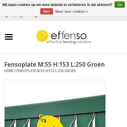
Wij slaan cookies op om onze website te verbeteren. Is dat akkoord?
Ja
Nee
Meer over cookies »
0 Artikelen - €0,00
Home
Zichtremmers
Hekwerksystemen
Fensoplate M:55 H:153 L:250 Groen
HOME
/
FENSOPLATE M:55 H:153 L:250 GROEN
Verlichting
Solar
Outlet
Documenten