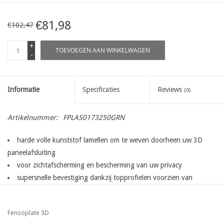
€81,98
€102,47
+
TOEVOEGEN AAN WINKELWAGEN
-
Informatie
Specificaties
Reviews
(0)
Artikelnummer:
FPLA50173250GRN
harde volle kunststof lamellen om te weven doorheen uw 3D
paneelafsluiting
voor zichtafscherming en bescherming van uw privacy
supersnelle bevestiging dankzij topprofielen voorzien van
bevestiginghaken voor het
eenvoudig inschuiven en fixeren van de lamellen
Fensoplate 3D
extra stevige lamellen met een dikte van 1.6 mm worden langs