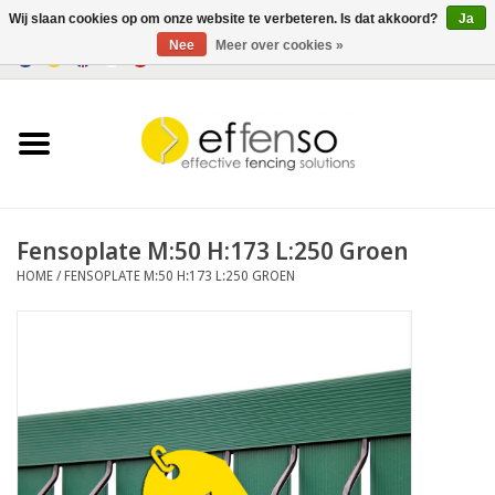
Wij slaan cookies op om onze website te verbeteren. Is dat akkoord?
Ja
Nee
Meer over cookies »
0 Artikelen - €0,00
Home
Zichtremmers
Hekwerksystemen
Fensoplate M:50 H:173 L:250 Groen
HOME
/
FENSOPLATE M:50 H:173 L:250 GROEN
Verlichting
Solar
Outlet
Documenten