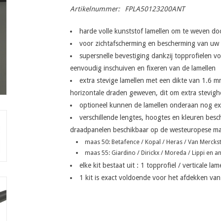
Artikelnummer:
FPLA50123200ANT
harde volle kunststof lamellen om te weven do
voor zichtafscherming en bescherming van uw 
supersnelle bevestiging dankzij topprofielen v
eenvoudig inschuiven en fixeren van de lamellen
extra stevige lamellen met een dikte van 1.6 
horizontale draden geweven, dit om extra stevigh
optioneel kunnen de lamellen onderaan nog e
verschillende lengtes, hoogtes en kleuren besc
draadpanelen beschikbaar op de westeuropese ma
maas 50: Betafence / Kopal / Heras / Van Merckste
maas 55: Giardino / Dirickx / Moreda / Lippi en a
elke kit bestaat uit : 1 topprofiel / verticale l
1 kit is exact voldoende voor het afdekken v