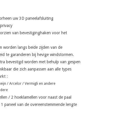
orheen uw 3D paneelafsluiting
privacy
oorzien van bevestiginghaken voor het
mm worden langs beide zijden van de
eid te garanderen bij hevige windstormen.
xtra bevestigd worden met behulp van gespen
hikbaar die zich aanpassen aan alle types
rkt :
ijn / Arcelor / Vermigli en andere
ndere
amellen / 2 hoeklamellen voor naast de paal
an 1 paneel van de overeenstemmende lengte