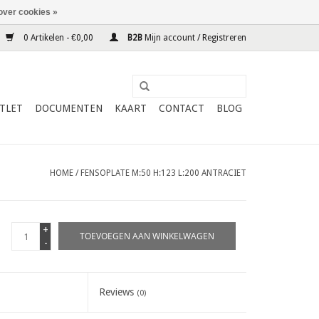
over cookies »
0 Artikelen - €0,00
B2B
Mijn account / Registreren
TLET
DOCUMENTEN
KAART
CONTACT
BLOG
HOME
/
FENSOPLATE M:50 H:123 L:200 ANTRACIET
+
TOEVOEGEN AAN WINKELWAGEN
-
Reviews
(0)