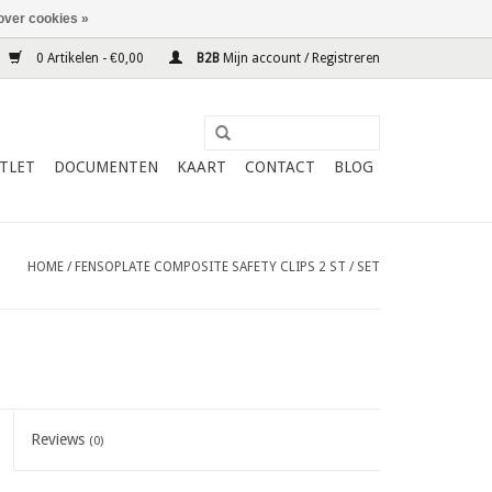
over cookies »
0 Artikelen - €0,00
B2B
Mijn account / Registreren
TLET
DOCUMENTEN
KAART
CONTACT
BLOG
HOME
/
FENSOPLATE COMPOSITE SAFETY CLIPS 2 ST / SET
Reviews
(0)