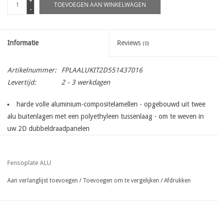
+
TOEVOEGEN AAN WINKELWAGEN
-
Informatie
Reviews
(0)
Artikelnummer:
FPLAALUKIT2D551437016
Levertijd:
2 - 3 werkdagen
harde volle aluminium-compositelamellen - opgebouwd uit twee
alu buitenlagen met een polyethyleen tussenlaag - om te weven in
uw 2D dubbeldraadpanelen
de standaard kit is exact geschikt voor
één paneel, lengte 250
cm
in de gewenste paneelhoogte
Fensoplate ALU
Voor dubbeldraadpanelen met
maasbreedte 55 mm
kits voor 8/6/8 dubbeldraadpanelen gelast en gecoat uit vooraf
Aan verlanglijst toevoegen
/
Toevoegen om te vergelijken
/
Afdrukken
verzinkt draad :
de lamellen van 3mm dikte worden eenvoudig verticaal