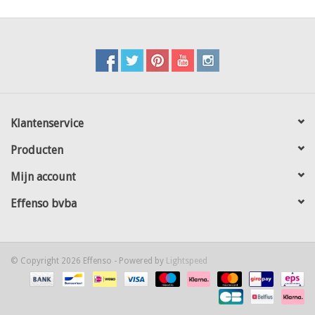
doorheen
voorafverzinkte en achteraf gelakte dubbeldraad panelen
8/6/8
geschoven.
OPGELET ! achteraf badverzinkte panelen kunnen door lokale
zinkophopingen plaatsingsmoeilijkheden veroorzaken
de lamellen worden met behulp van lamellenhouders opgehangen
bovenaan worden de lamellen afgewerkt met bijhorend Aluminium
topprofiel
elke kit bevat :
Klantenservice
2 Aluminium topprofielen van 123,5 cm
2 hoeklamellen 30 mm
Producten
43 standaard lamellen 48mm
Mijn account
50 inox lamellenhouders
Effenso bvba
© Copyright 2026 Effenso - Powered by
Lightspeed