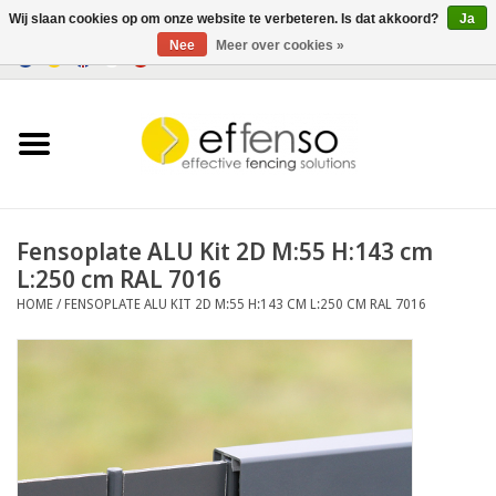
Wij slaan cookies op om onze website te verbeteren. Is dat akkoord?
Ja
Nee
Meer over cookies »
0 Artikelen - €0,00
Home
Zichtremmers
Hekwerksystemen
Fensoplate ALU Kit 2D M:55 H:143 cm
L:250 cm RAL 7016
Verlichting
HOME
/
FENSOPLATE ALU KIT 2D M:55 H:143 CM L:250 CM RAL 7016
Solar
Outlet
Documenten