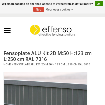
Wij slaan cookies op om onze website te verbeteren. Is dat akkoord?
Ja
Nee
Meer over cookies »
0 Artikelen - €0,00
Home
Zichtremmers
Hekwerksystemen
Fensoplate ALU Kit 2D M:50 H:123 cm
L:250 cm RAL 7016
Verlichting
HOME
/
FENSOPLATE ALU KIT 2D M:50 H:123 CM L:250 CM RAL 7016
Solar
Outlet
Documenten