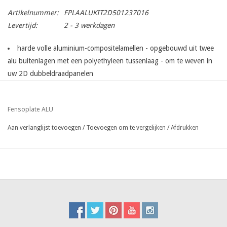
Artikelnummer:
FPLAALUKIT2D501237016
Levertijd:
2 - 3 werkdagen
harde volle aluminium-compositelamellen - opgebouwd uit twee
alu buitenlagen met een polyethyleen tussenlaag - om te weven in
uw 2D dubbeldraadpanelen
de standaard kit is exact geschikt voor
één paneel, lengte 250
cm
in de gewenste paneelhoogte
Fensoplate ALU
kits voor 8/6/8 dubbeldraadpanelen gelast en gecoat uit vooraf
verzinkt draad :
Aan verlanglijst toevoegen
/
Toevoegen om te vergelijken
/
Afdrukken
de lamellen van 3mm dikte worden eenvoudig verticaal
doorheen
voorafverzinkte en achteraf gelakte dubbeldraad panelen
8/6/8
geschoven.
OPGELET ! achteraf badverzinkte panelen kunnen door lokale
zinkophopingen plaatsingsmoeilijkheden veroorzaken
de lamellen worden met behulp van lamellenhouders opgehangen
bovenaan worden de lamellen afgewerkt met bijhorend Aluminium