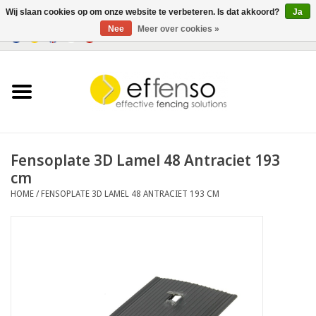
Wij slaan cookies op om onze website te verbeteren. Is dat akkoord?
Ja
Nee
Meer over cookies »
0 Artikelen - €0,00
Home
Zichtremmers
Hekwerksystemen
Fensoplate 3D Lamel 48 Antraciet 193
cm
Verlichting
HOME
/
FENSOPLATE 3D LAMEL 48 ANTRACIET 193 CM
Solar
Outlet
Documenten