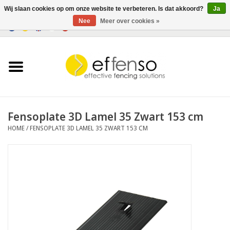
Wij slaan cookies op om onze website te verbeteren. Is dat akkoord?
Ja
Nee
Meer over cookies »
0 Artikelen - €0,00
Home
Zichtremmers
Hekwerksystemen
Fensoplate 3D Lamel 35 Zwart 153 cm
HOME
/
FENSOPLATE 3D LAMEL 35 ZWART 153 CM
Verlichting
Solar
Outlet
Documenten