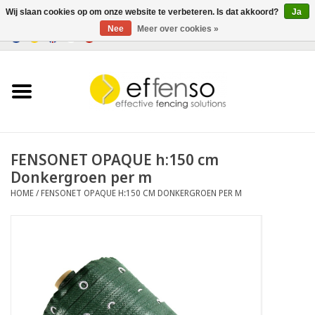
Wij slaan cookies op om onze website te verbeteren. Is dat akkoord?
Ja
Nee
Meer over cookies »
0 Artikelen - €0,00
Home
Zichtremmers
Hekwerksystemen
FENSONET OPAQUE h:150 cm
Donkergroen per m
Verlichting
HOME
/
FENSONET OPAQUE H:150 CM DONKERGROEN PER M
Solar
Outlet
Documenten