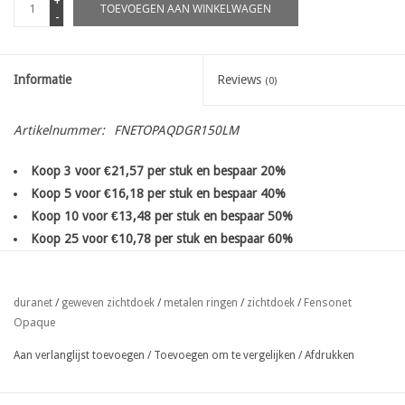
+
TOEVOEGEN AAN WINKELWAGEN
-
Informatie
Reviews
(0)
Artikelnummer:
FNETOPAQDGR150LM
Koop 3 voor €21,57 per stuk en bespaar 20%
Koop 5 voor €16,18 per stuk en bespaar 40%
Koop 10 voor €13,48 per stuk en bespaar 50%
Koop 25 voor €10,78 per stuk en bespaar 60%
Hoogkwalitatieve zichtschermen
uit
driedubbel geweven UV
gestabiliseerd HDPE tape
met extra hoge treksterkte voor plaatsing
Fensonet
duranet
/
geweven zichtdoek
/
metalen ringen
/
zichtdoek
/
tegen een bestaande afsluiting.
Opaque
afgeboord op gewenste lengte met zoom en voorzien van met
metalen ringen Ø 12 mm om de 30 cm
op de lange zijde boven en
Aan verlanglijst toevoegen
/
Toevoegen om te vergelijken
/
Afdrukken
onderaan, en tevens aan begin en einde van de rol.
100% ondoorzichtbaarheid