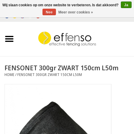
Wij slaan cookies op om onze website te verbeteren. Is dat akkoord?
Ja
Nee
Meer over cookies »
0 Artikelen - €0,00
Home
Zichtremmers
Hekwerksystemen
FENSONET 300gr ZWART 150cm L50m
HOME
/
FENSONET 300GR ZWART 150CM L50M
Verlichting
Solar
Outlet
Documenten