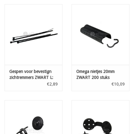
parelgrijs
zwart
antraciet
boomschors
mokkagrijs
op aanvraag: kastanjebruin
Gespen voor bevestign
Omega nietjes 20mm
zichtremmers ZWART L:
ZWART 200 stuks
100 mm 100st
€2,89
€10,09