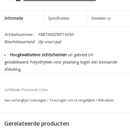
Informatie
Specificaties
Reviews
(0)
Artikelnummer:
FNET300ZWT15050
Beschikbaarheid:
Op voorraad
Hoogkwalitatieve zichtschermen
uit gebreid UV
gestabiliseerd Polyethyleen voor plaatsing tegen een bestaande
afsluiting.
met ingeweven bevestigingsbanen
op de lange zijde enkel
bovenaan de rol
Fensonet Color
zichtdoek
/
eenvoudige bevestiging met nietjes, gripclips, tempora clips of
gespen
Aan verlanglijst toevoegen
/
Toevoegen om te vergelijken
/
Afdrukken
ook beschikbaar afgekort op gewenste lengte op aanvraag ( per
lopende meter )
beschikbaar in een grote verscheidenheid aan kleuren :
Gerelateerde producten
groen