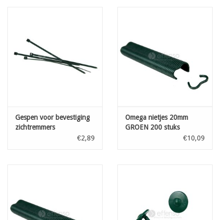
parelgrijs
zwart
antraciet
boomschors
mokkagrijs
op aanvraag: kastanjebruin
Gespen voor bevestiging
Omega nietjes 20mm
zichtremmers
GROEN 200 stuks
Donkergroen L: 100 mm
€2,89
€10,09
100st