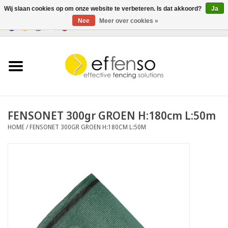
Wij slaan cookies op om onze website te verbeteren. Is dat akkoord?
Ja
Nee
Meer over cookies »
0 Artikelen - €0,00
Home
Zichtremmers
Hekwerksystemen
FENSONET 300gr GROEN H:180cm L:50m
HOME
/
FENSONET 300GR GROEN H:180CM L:50M
Verlichting
Solar
Outlet
Documenten