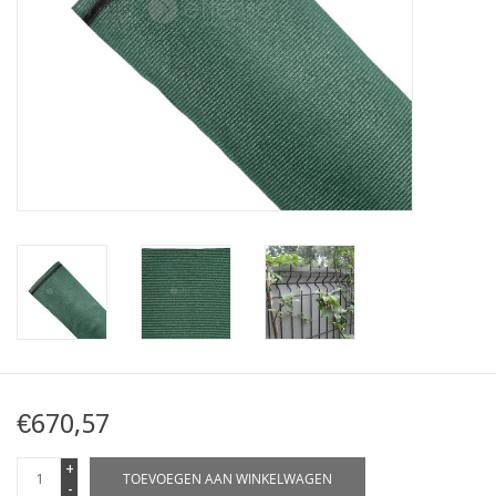
Kaart
Contact
Blog
€670,57
+
TOEVOEGEN AAN WINKELWAGEN
-