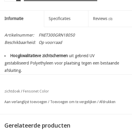
Informatie
Specificaties
Reviews
(0)
Artikelnummer:
FNET300GRN18050
Beschikbaarheid:
Op voorraad
Hoogkwalitatieve zichtschermen
uit gebreid UV
gestabiliseerd Polyethyleen voor plaatsing tegen een bestaande
afsluiting.
met ingeweven bevestigingsbanen
op de lange zijde enkel
bovenaan de rol
Fensonet Color
zichtdoek
/
eenvoudige bevestiging met nietjes, gripclips, tempora clips of
gespen
Aan verlanglijst toevoegen
/
Toevoegen om te vergelijken
/
Afdrukken
ook beschikbaar afgekort op gewenste lengte op aanvraag ( per
lopende meter )
beschikbaar in een grote verscheidenheid aan kleuren :
Gerelateerde producten
groen