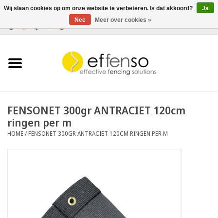
Wij slaan cookies op om onze website te verbeteren. Is dat akkoord?
Ja
Nee
Meer over cookies »
0 Artikelen - €0,00
Home
Zichtremmers
Hekwerksystemen
FENSONET 300gr ANTRACIET 120cm
ringen per m
Verlichting
HOME
/
FENSONET 300GR ANTRACIET 120CM RINGEN PER M
Solar
Outlet
Documenten