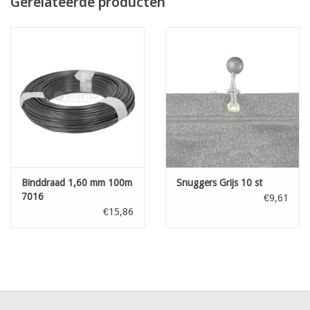
Gerelateerde producten
Levering gebeurt in 1 stuk van het door U gekozen aantal lopende
meter
bestelaantal 7 = één lengte van 7 lopende meter
OPGELET! Online kan U enkel de totale lengte in 1 stuk bestellen
- wenst U verschillende kleinere afgesneden stukken -
neem dan contact met ons op voor een aangepaste offerte
Binddraad 1,60 mm 100m
Snuggers Grijs 10 st
7016
€9,61
€15,86