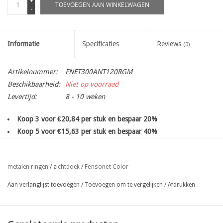
+
TOEVOEGEN AAN WINKELWAGEN
-
Informatie
Specificaties
Reviews
(0)
Artikelnummer:
FNET300ANT120RGM
Beschikbaarheid:
Niet op voorraad
Levertijd:
8 - 10 weken
Koop 3 voor €20,84 per stuk en bespaar 20%
Koop 5 voor €15,63 per stuk en bespaar 40%
Koop 10 voor €13,03 per stuk en bespaar 50%
Windbreeknet uit gebreid UV gestabiliseerd HDPolyethyleen
Fensonet Color
metalen ringen
/
zichtdoek
/
100% zichtremmend, 300gr/m²
met metalen ogen om de 50 cm
, bovenaan en onderaan
Aan verlanglijst toevoegen
/
Toevoegen om te vergelijken
/
Afdrukken
(zijkanten enkel op aanvraag!)
eenvoudige bevestiging met koord, binddraad of snuggers