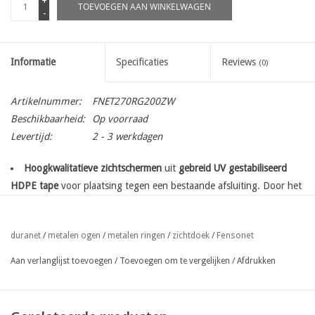
+
TOEVOEGEN AAN WINKELWAGEN
-
Informatie
Specificaties
Reviews
(0)
Artikelnummer:
FNET270RG200ZW
Beschikbaarheid:
Op voorraad
Levertijd:
2 - 3 werkdagen
Hoogkwalitatieve zichtschermen
uit
gebreid UV gestabiliseerd
HDPE tape
voor plaatsing tegen een bestaande afsluiting. Door het
breiproces beschikt het doek over een
beperkte rek
die het
opspannen van het doek in alle richting vergemakkelijkt.
Fensonet
duranet
/
metalen ogen
/
metalen ringen
/
zichtdoek
/
met dubbele zoom en
voorzien van met metalen ogen Ø 12 mm
om de 33 cm
op de lange zijde boven en onderaan, en aan begin
Aan verlanglijst toevoegen
/
Toevoegen om te vergelijken
/
Afdrukken
en einde van de rol.
95% ondoorzichtbaarheid
eenvoudige plaatsing met lange gespen , hekwerknietjes,