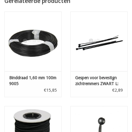
Gerelateerde producten
vlechtkoord of snuggers. Bij windgevoelige plaatsing wordt
plaatsing met extra spandraad aangeraden.
kan eenvoudig zelf versneden worden op de werf met een
scherpe textielschaar zonder uitrafeling
ook beschikbaar afgesneden op gewenste lengte met warmtemes
kleur: zwart
Densiteit : 270 gr /m²
Rollengte: 25 m
Hoogte: 200 cm
Binddraad 1,60 mm 100m
Gespen voor bevestign
9005
zichtremmers ZWART L:
100 mm 100st
€15,85
€2,89