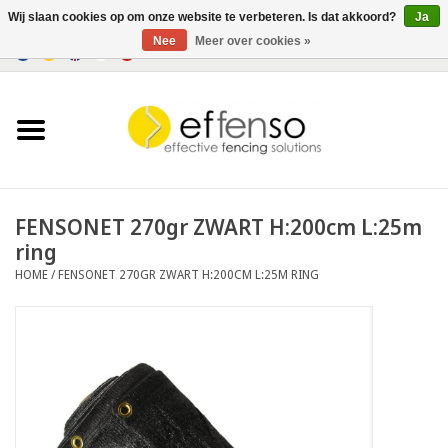
Wij slaan cookies op om onze website te verbeteren. Is dat akkoord?
Ja
Nee
Meer over cookies »
0 Artikelen - €0,00
Home
Zichtremmers
Hekwerksystemen
FENSONET 270gr ZWART H:200cm L:25m
ring
Verlichting
HOME
/
FENSONET 270GR ZWART H:200CM L:25M RING
Solar
Outlet
Documenten