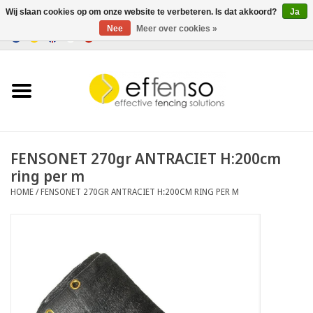
Wij slaan cookies op om onze website te verbeteren. Is dat akkoord?
Ja
Nee
Meer over cookies »
0 Artikelen - €0,00
Home
Zichtremmers
Hekwerksystemen
FENSONET 270gr ANTRACIET H:200cm
ring per m
Verlichting
HOME
/
FENSONET 270GR ANTRACIET H:200CM RING PER M
Solar
Outlet
Documenten