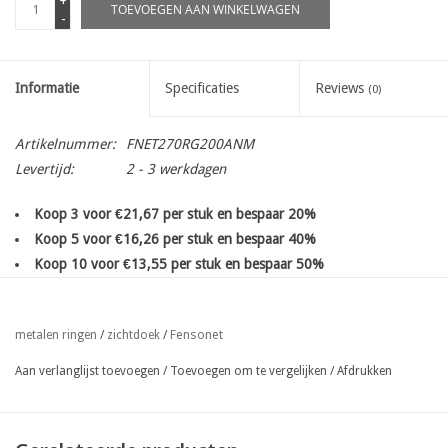
+
TOEVOEGEN AAN WINKELWAGEN
-
Informatie
Specificaties
Reviews
(0)
Artikelnummer:
FNET270RG200ANM
Levertijd:
2 - 3 werkdagen
Koop 3 voor €21,67 per stuk en bespaar 20%
Koop 5 voor €16,26 per stuk en bespaar 40%
Koop 10 voor €13,55 per stuk en bespaar 50%
Hoogkwalitatieve zichtschermen
uit
gebreid UV gestabiliseerd
HDPE tape
voor plaatsing tegen een bestaande afsluiting. Door het
Fensonet
metalen ringen
/
zichtdoek
/
breiproces beschikt het doek over een
beperkte rek
die het
opspannen van het doek in alle richting vergemakkelijkt.
Aan verlanglijst toevoegen
/
Toevoegen om te vergelijken
/
Afdrukken
met dubbele zoom en
voorzien van met metalen ogen Ø 12 mm
om de 33 cm
op de lange zijde boven en onderaan, en aan begin
en einde van de rol.